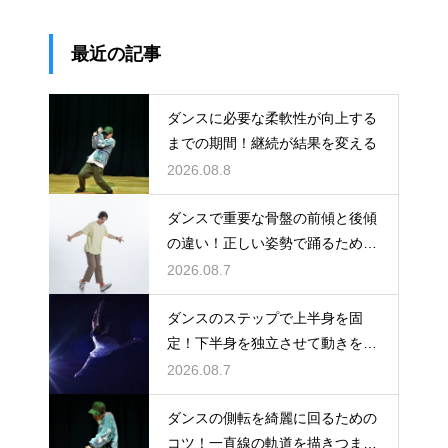
最近の記事
ダンスに必要な柔軟性が向上する
までの期間！継続が結果を変える
2026.08.8
ダンスで重要な骨盤の前傾と後傾
の違い！正しい姿勢で踊るための
鍵
2026.08.7
ダンスのステップで上半身を固
定！下半身を独立させて動きを際
立たせる
2026.08.7
ダンスの側転を綺麗に回るための
コツ！一直線の軌道を描きつま先