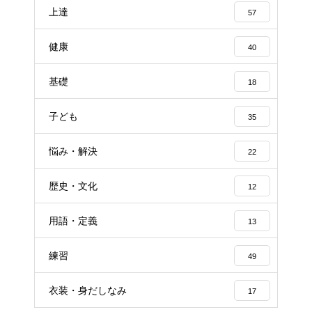
上達
57
健康
40
基礎
18
子ども
35
悩み・解決
22
歴史・文化
12
用語・定義
13
練習
49
衣装・身だしなみ
17