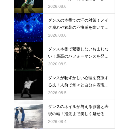
まで伸ばす
2026.08.6
ダンスの本番での汗の対策！メイ
ク崩れや衣装の不快感を防いで快
適に踊る
2026.08.6
ダンス本番で緊張しないおまじな
い！最高のパフォーマンスを発揮
する心理術
2026.08.5
ダンスが恥ずかしい心理を克服す
る技！人前で堂々と自分を表現す
るステップ
2026.08.5
ダンスのネイルが与える影響と表
現の幅！指先まで美しく魅せるた
めの工夫
2026.08.4