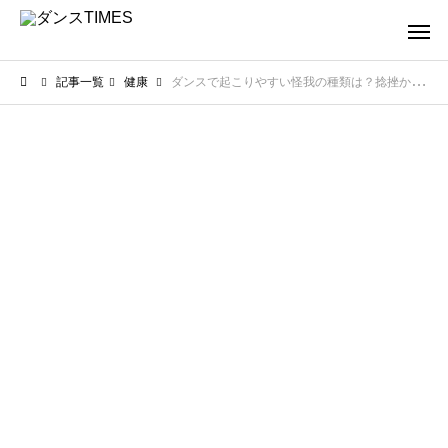
記事一覧
健康
ダンスで起こりやすい怪我の種類は？捻挫から疲労骨折まで代表例を解説