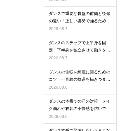
ダンスで重要な骨盤の前傾と後傾
の違い！正しい姿勢で踊るための
鍵
2026.08.7
ダンスのステップで上半身を固
定！下半身を独立させて動きを際
立たせる
2026.08.7
ダンスの側転を綺麗に回るための
コツ！一直線の軌道を描きつま先
まで伸ばす
2026.08.6
ダンスの本番での汗の対策！メイ
ク崩れや衣装の不快感を防いで快
適に踊る
2026.08.6
ダンス本番で緊張しないおまじな