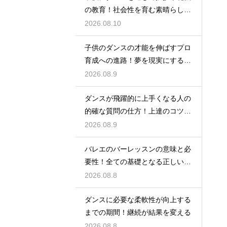
の教育！社会性を育む素晴らしい
習い事
2026.08.10
子供のダンスの才能を伸ばすプロ
育成への進路！夢を現実にするス
テップ
2026.08.9
ダンスが飛躍的に上手くなる人の
的確な質問の仕方！上達のコツを
引き出す
2026.08.9
バレエのバーレッスンの意味と必
要性！全ての基礎となる正しい姿
勢と軸を
2026.08.8
ダンスに必要な柔軟性が向上する
までの期間！継続が結果を変える
2026.08.8