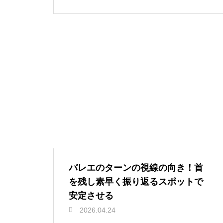
バレエのターンの視線の向き！首
を残し素早く振り返るスポットで
安定させる
2026.04.24