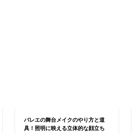
バレエの舞台メイクのやり方と道
具！照明に映える立体的な顔立ち