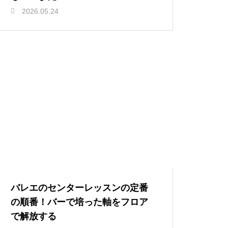
2026.05.24
バレエのセンターレッスンの定番
の順番！バーで培った軸をフロア
で解放する