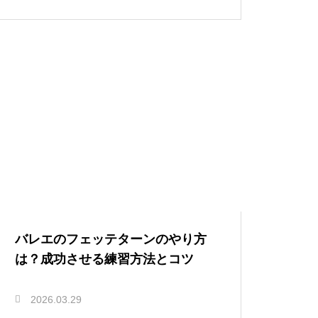
バレエのフェッテターンのやり方
は？成功させる練習方法とコツ
2026.03.29