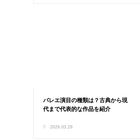
バレエ演目の種類は？古典から現
代まで代表的な作品を紹介
2026.03.29