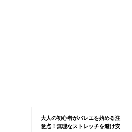
大人の初心者がバレエを始める注
意点！無理なストレッチを避け安