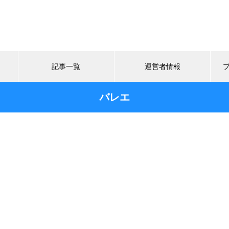
記事一覧
運営者情報
バレエ