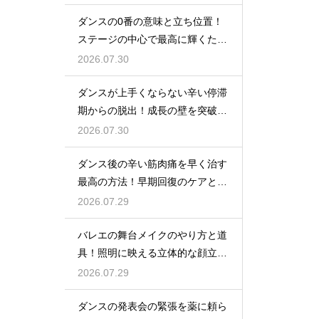
ダンスの0番の意味と立ち位置！
ステージの中心で最高に輝くため
の心得
2026.07.30
ダンスが上手くならない辛い停滞
期からの脱出！成長の壁を突破す
る秘訣
2026.07.30
ダンス後の辛い筋肉痛を早く治す
最高の方法！早期回復のケアと
は？
2026.07.29
バレエの舞台メイクのやり方と道
具！照明に映える立体的な顔立ち
を作るテク
2026.07.29
ダンスの発表会の緊張を薬に頼ら