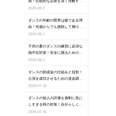
類！伝統的な芸術を深く理解する
ための鍵
2026.08.2
ダンスの年齢の限界は嘘である理
由！何歳からでも挑戦して輝ける
という事実
2026.08.1
子供の夏のダンスの練習に必須な
熱中症対策！安全に踊るためのポ
イント
2026.08.1
ダンスの助成金の仕組みと役割！
公演を成功させるための資金調達
のノウハウ
2026.07.31
ダンスの他人の評価を過剰に気に
しすぎる時の対策！自分らしく踊
るには
2026.07.31