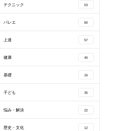
テクニック
53
バレエ
60
上達
57
健康
40
基礎
16
子ども
35
悩み・解決
22
歴史・文化
12