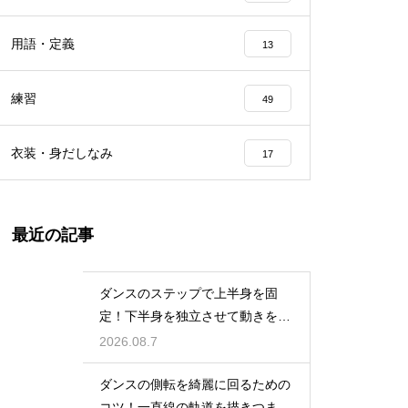
用語・定義
13
練習
49
衣装・身だしなみ
17
最近の記事
ダンスのステップで上半身を固
定！下半身を独立させて動きを際
立たせる
2026.08.7
ダンスの側転を綺麗に回るための
コツ！一直線の軌道を描きつま先