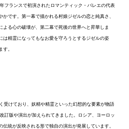
1年フランスで初演されたロマンティック・バレエの代表
やかです。第一幕で描かれる村娘ジゼルの恋と純真さ、
による心の破壊が、第二幕で死後の世界へと昇華しま
には精霊になってもなお愛を守ろうとするジゼルの姿
ます。
きく受けており、妖精や精霊といった幻想的な要素が物語
の改訂版や演出が加えられてきました。ロシア、ヨーロッ
の伝統が反映される形で独自の演出が発展しています。