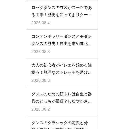
ロックダンスの衣装がスーツであ
る由来！歴史を知ってよりクール
に踊ろう
2026.08.4
コンテンポラリーダンスとモダン
ダンスの歴史！自由を求め進化す
る表現の道
2026.08.3
大人の初心者がバレエを始める注
意点！無理なストレッチを避け安
全に楽しむ
2026.08.3
ダンスのための筋トレは自重と器
具のどっちが最適？しなやかさを
保つ秘訣
2026.08.2
ダンスのクラシックの定義と分