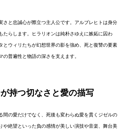
実さと忠誠心が際立つ主人公です。アルブレヒトは身分
もたらします。ヒラリオンは純朴さゆえに嫉妬に囚わ
タとウィリたちが幻想世界の影を強め、死と復讐の要素
マの普遍性と物語の深さを支えます。
ーが持つ切なさと愛の描写
る間の愛だけでなく、死後も変わらぬ愛を貫くジゼルの
りや絶望といった負の感情が美しい演技や音楽、舞台美