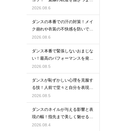
まで伸ばす
2026.08.6
ダンスの本番での汗の対策！メイ
ク崩れや衣装の不快感を防いで快
適に踊る
2026.08.6
ダンス本番で緊張しないおまじな
い！最高のパフォーマンスを発揮
する心理術
2026.08.5
ダンスが恥ずかしい心理を克服す
る技！人前で堂々と自分を表現す
るステップ
2026.08.5
ダンスのネイルが与える影響と表
現の幅！指先まで美しく魅せるた
めの工夫
2026.08.4