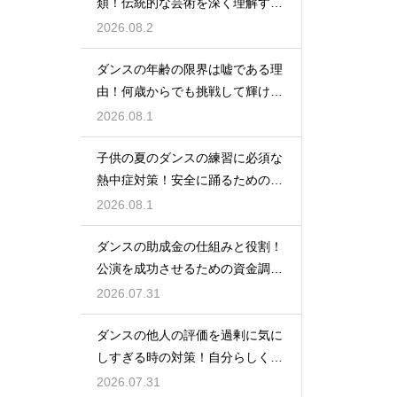
類！伝統的な芸術を深く理解する
ための鍵
2026.08.2
ダンスの年齢の限界は嘘である理
由！何歳からでも挑戦して輝ける
という事実
2026.08.1
子供の夏のダンスの練習に必須な
熱中症対策！安全に踊るためのポ
イント
2026.08.1
ダンスの助成金の仕組みと役割！
公演を成功させるための資金調達
のノウハウ
2026.07.31
ダンスの他人の評価を過剰に気に
しすぎる時の対策！自分らしく踊
るには
2026.07.31