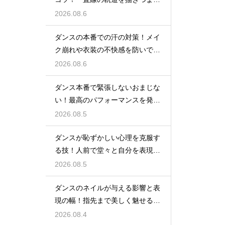
まで伸ばす
2026.08.6
ダンスの本番での汗の対策！メイ
ク崩れや衣装の不快感を防いで快
適に踊る
2026.08.6
ダンス本番で緊張しないおまじな
い！最高のパフォーマンスを発揮
する心理術
2026.08.5
ダンスが恥ずかしい心理を克服す
る技！人前で堂々と自分を表現す
るステップ
2026.08.5
ダンスのネイルが与える影響と表
現の幅！指先まで美しく魅せるた
めの工夫
2026.08.4