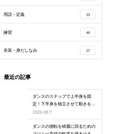
用語・定義
13
練習
49
衣装・身だしなみ
17
最近の記事
ダンスのステップで上半身を固
定！下半身を独立させて動きを際
立たせる
2026.08.7
ダンスの側転を綺麗に回るための
コツ！一直線の軌道を描きつま先