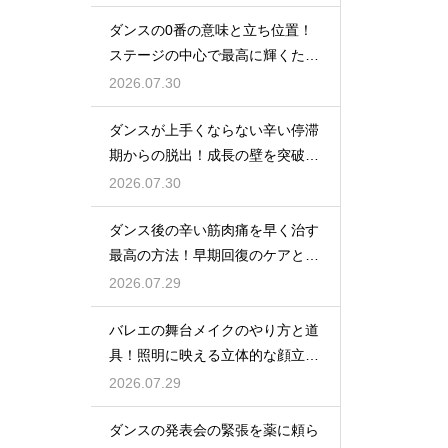
ダンスの0番の意味と立ち位置！
ステージの中心で最高に輝くため
の心得
2026.07.30
ダンスが上手くならない辛い停滞
期からの脱出！成長の壁を突破す
る秘訣
2026.07.30
ダンス後の辛い筋肉痛を早く治す
最高の方法！早期回復のケアと
は？
2026.07.29
バレエの舞台メイクのやり方と道
具！照明に映える立体的な顔立ち
を作るテク
2026.07.29
ダンスの発表会の緊張を薬に頼ら