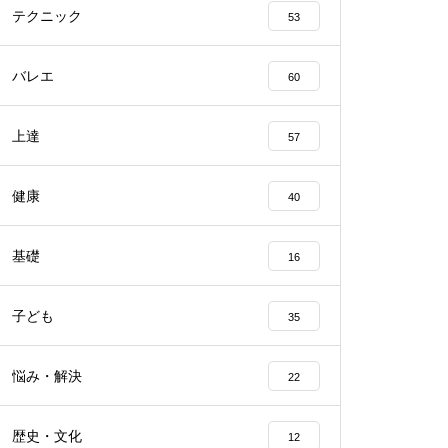
テクニック
53
バレエ
60
上達
57
健康
40
基礎
16
子ども
35
悩み・解決
22
歴史・文化
12