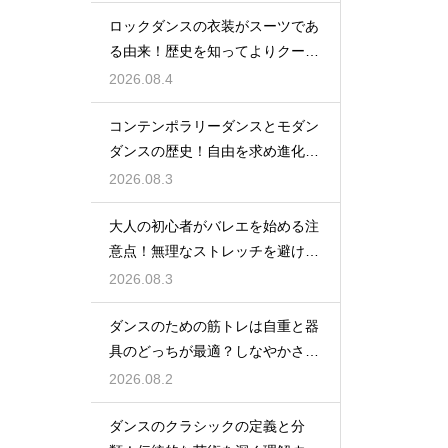
ロックダンスの衣装がスーツであ
る由来！歴史を知ってよりクール
に踊ろう
2026.08.4
コンテンポラリーダンスとモダン
ダンスの歴史！自由を求め進化す
る表現の道
2026.08.3
大人の初心者がバレエを始める注
意点！無理なストレッチを避け安
全に楽しむ
2026.08.3
ダンスのための筋トレは自重と器
具のどっちが最適？しなやかさを
保つ秘訣
2026.08.2
ダンスのクラシックの定義と分