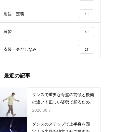
用語・定義
13
練習
49
衣装・身だしなみ
17
最近の記事
ダンスで重要な骨盤の前傾と後傾
の違い！正しい姿勢で踊るための
鍵
2026.08.7
ダンスのステップで上半身を固
定！下半身を独立させて動きを際