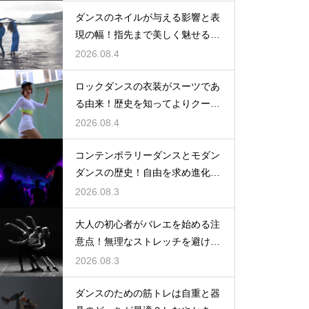
ダンスのネイルが与える影響と表
現の幅！指先まで美しく魅せるた
めの工夫
2026.08.4
ロックダンスの衣装がスーツであ
る由来！歴史を知ってよりクール
に踊ろう
2026.08.4
コンテンポラリーダンスとモダン
ダンスの歴史！自由を求め進化す
る表現の道
2026.08.3
大人の初心者がバレエを始める注
意点！無理なストレッチを避け安
全に楽しむ
2026.08.3
ダンスのための筋トレは自重と器