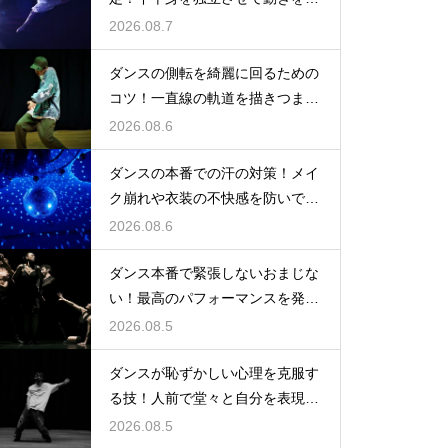
立たせる
2026.08.7
ダンスの側転を綺麗に回るための
コツ！一直線の軌道を描きつま先
まで伸ばす
2026.08.6
ダンスの本番での汗の対策！メイ
ク崩れや衣装の不快感を防いで快
適に踊る
2026.08.6
ダンス本番で緊張しないおまじな
い！最高のパフォーマンスを発揮
する心理術
2026.08.5
ダンスが恥ずかしい心理を克服す
る技！人前で堂々と自分を表現す
るステップ
2026.08.5