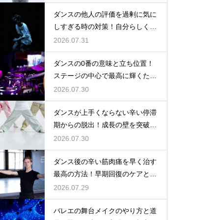
ダンスの他人の評価を過剰に気に
しすぎる時の対策！自分らしく踊
るには
2026.07.31
ダンスの0番の意味と立ち位置！
ステージの中心で最高に輝くため
の心得
2026.07.30
ダンスが上手くならない辛い停滞
期からの脱出！成長の壁を突破す
る秘訣
2026.07.30
ダンス後の辛い筋肉痛を早く治す
最高の方法！早期回復のケアと
は？
2026.07.29
バレエの舞台メイクのやり方と道