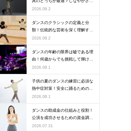
具のどっちが最適？しなやかさを
保つ秘訣
2026.08.2
ダンスのクラシックの定義と分
類！伝統的な芸術を深く理解する
ための鍵
2026.08.2
ダンスの年齢の限界は嘘である理
由！何歳からでも挑戦して輝ける
という事実
2026.08.1
子供の夏のダンスの練習に必須な
熱中症対策！安全に踊るためのポ
イント
2026.08.1
ダンスの助成金の仕組みと役割！
公演を成功させるための資金調達
のノウハウ
2026.07.31