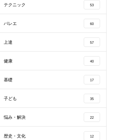
テクニック
53
バレエ
60
上達
57
健康
40
基礎
17
子ども
35
悩み・解決
22
歴史・文化
12