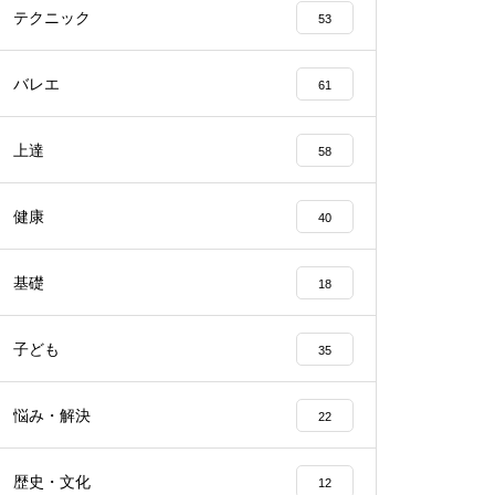
テクニック
53
バレエ
61
上達
58
健康
40
基礎
18
子ども
35
悩み・解決
22
歴史・文化
12