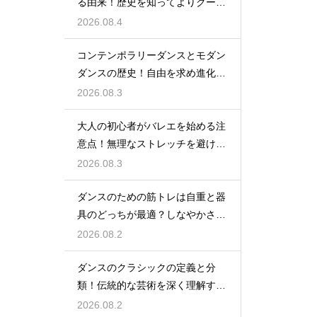
る由来！歴史を知ってよりクール
に踊ろう
2026.08.4
コンテンポラリーダンスとモダン
ダンスの歴史！自由を求め進化す
る表現の道
2026.08.3
大人の初心者がバレエを始める注
意点！無理なストレッチを避け安
全に楽しむ
2026.08.3
ダンスのための筋トレは自重と器
具のどっちが最適？しなやかさを
保つ秘訣
2026.08.2
ダンスのクラシックの定義と分
類！伝統的な芸術を深く理解する
ための鍵
2026.08.2