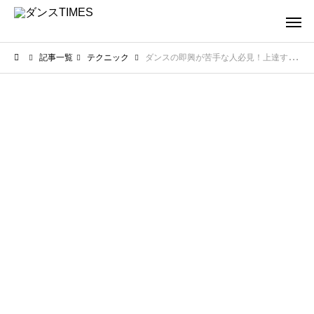
記事一覧
テクニック
ダンスの即興が苦手な人必見！上達するためのコツと練習法を解説