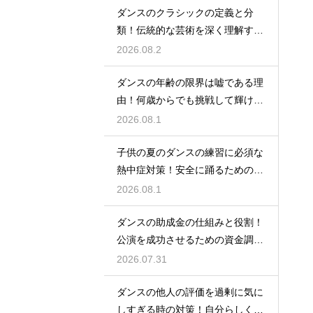
ダンスのクラシックの定義と分
類！伝統的な芸術を深く理解する
ための鍵
2026.08.2
ダンスの年齢の限界は嘘である理
由！何歳からでも挑戦して輝ける
という事実
2026.08.1
子供の夏のダンスの練習に必須な
熱中症対策！安全に踊るためのポ
イント
2026.08.1
ダンスの助成金の仕組みと役割！
公演を成功させるための資金調達
のノウハウ
2026.07.31
ダンスの他人の評価を過剰に気に
しすぎる時の対策！自分らしく踊