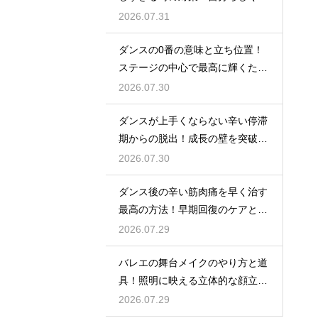
るには
2026.07.31
ダンスの0番の意味と立ち位置！
ステージの中心で最高に輝くため
の心得
2026.07.30
ダンスが上手くならない辛い停滞
期からの脱出！成長の壁を突破す
る秘訣
2026.07.30
ダンス後の辛い筋肉痛を早く治す
最高の方法！早期回復のケアと
は？
2026.07.29
バレエの舞台メイクのやり方と道
具！照明に映える立体的な顔立ち
を作るテク
2026.07.29