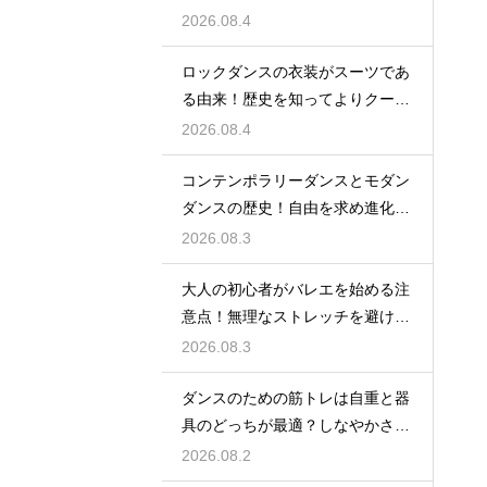
めの工夫
2026.08.4
ロックダンスの衣装がスーツであ
る由来！歴史を知ってよりクール
に踊ろう
2026.08.4
コンテンポラリーダンスとモダン
ダンスの歴史！自由を求め進化す
る表現の道
2026.08.3
大人の初心者がバレエを始める注
意点！無理なストレッチを避け安
全に楽しむ
2026.08.3
ダンスのための筋トレは自重と器
具のどっちが最適？しなやかさを
保つ秘訣
2026.08.2