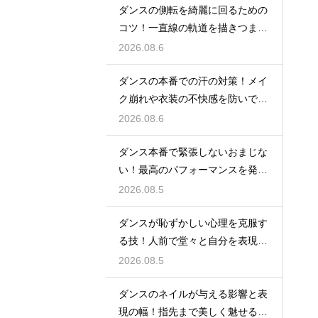
ダンスの側転を綺麗に回るための
コツ！一直線の軌道を描きつま先
まで伸ばす
2026.08.6
ダンスの本番での汗の対策！メイ
ク崩れや衣装の不快感を防いで快
適に踊る
2026.08.6
ダンス本番で緊張しないおまじな
い！最高のパフォーマンスを発揮
する心理術
2026.08.5
ダンスが恥ずかしい心理を克服す
る技！人前で堂々と自分を表現す
るステップ
2026.08.5
ダンスのネイルが与える影響と表
現の幅！指先まで美しく魅せるた