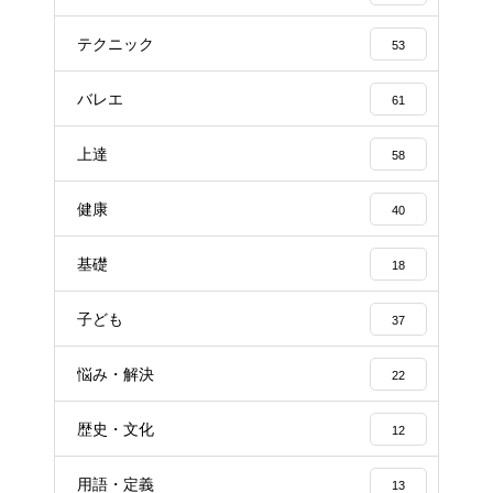
テクニック
53
バレエ
61
上達
58
健康
40
基礎
18
子ども
37
悩み・解決
22
歴史・文化
12
用語・定義
13