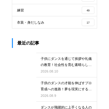
練習
49
衣装・身だしなみ
17
最近の記事
子供にダンスを通じて挨拶や礼儀
の教育！社会性を育む素晴らしい
習い事
2026.08.10
子供のダンスの才能を伸ばすプロ
育成への進路！夢を現実にするス
テップ
2026.08.9
ダンスが飛躍的に上手くなる人の