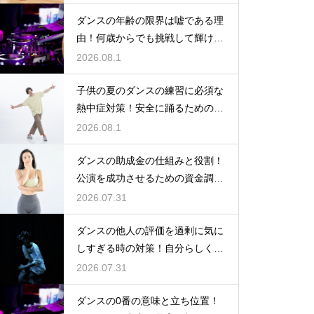
ダンスの年齢の限界は嘘である理
由！何歳からでも挑戦して輝ける
という事実
2026.08.1
子供の夏のダンスの練習に必須な
熱中症対策！安全に踊るためのポ
イント
2026.08.1
ダンスの助成金の仕組みと役割！
公演を成功させるための資金調達
のノウハウ
2026.07.31
ダンスの他人の評価を過剰に気に
しすぎる時の対策！自分らしく踊
るには
2026.07.31
ダンスの0番の意味と立ち位置！