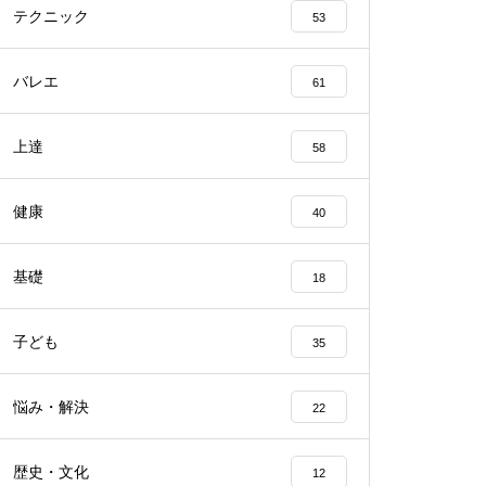
テクニック
53
バレエ
61
上達
58
健康
40
基礎
18
子ども
35
悩み・解決
22
歴史・文化
12