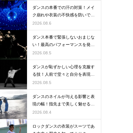
ダンスの本番での汗の対策！メイ
ク崩れや衣装の不快感を防いで快
適に踊る
2026.08.6
ダンス本番で緊張しないおまじな
い！最高のパフォーマンスを発揮
する心理術
2026.08.5
ダンスが恥ずかしい心理を克服す
る技！人前で堂々と自分を表現す
るステップ
2026.08.5
ダンスのネイルが与える影響と表
現の幅！指先まで美しく魅せるた
めの工夫
2026.08.4
ロックダンスの衣装がスーツであ