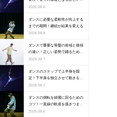
勢と軸を
2026.08.8
ダンスに必要な柔軟性が向上する
までの期間！継続が結果を変える
2026.08.8
ダンスで重要な骨盤の前傾と後傾
の違い！正しい姿勢で踊るための
鍵
2026.08.7
ダンスのステップで上半身を固
定！下半身を独立させて動きを際
立たせる
2026.08.7
ダンスの側転を綺麗に回るための
コツ！一直線の軌道を描きつま先
まで伸ばす
2026.08.6