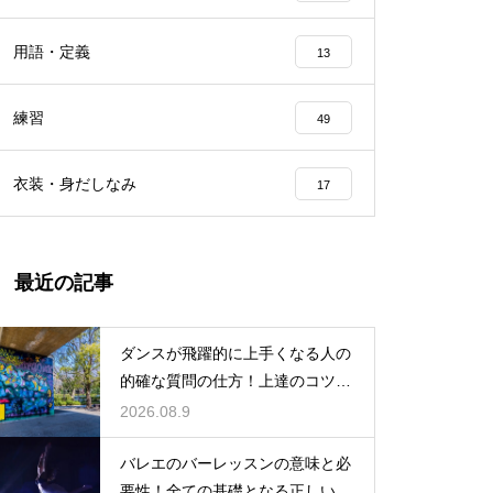
用語・定義
13
練習
49
衣装・身だしなみ
17
最近の記事
ダンスが飛躍的に上手くなる人の
的確な質問の仕方！上達のコツを
引き出す
2026.08.9
バレエのバーレッスンの意味と必
要性！全ての基礎となる正しい姿