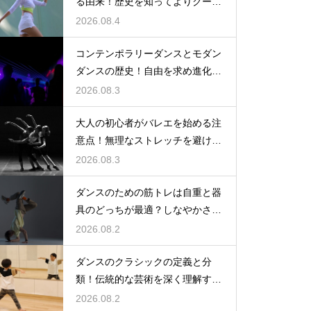
る由来！歴史を知ってよりクール
に踊ろう
2026.08.4
コンテンポラリーダンスとモダン
ダンスの歴史！自由を求め進化す
る表現の道
2026.08.3
大人の初心者がバレエを始める注
意点！無理なストレッチを避け安
全に楽しむ
2026.08.3
ダンスのための筋トレは自重と器
具のどっちが最適？しなやかさを
保つ秘訣
2026.08.2
ダンスのクラシックの定義と分
類！伝統的な芸術を深く理解する
ための鍵
2026.08.2