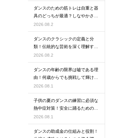
ダンスのための筋トレは自重と器
具のどっちが最適？しなやかさを
保つ秘訣
2026.08.2
ダンスのクラシックの定義と分
類！伝統的な芸術を深く理解する
ための鍵
2026.08.2
ダンスの年齢の限界は嘘である理
由！何歳からでも挑戦して輝ける
という事実
2026.08.1
子供の夏のダンスの練習に必須な
熱中症対策！安全に踊るためのポ
イント
2026.08.1
ダンスの助成金の仕組みと役割！