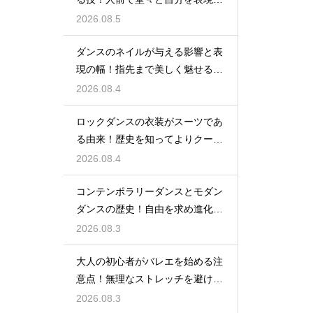
るステップ
2026.08.5
ダンスのネイルが与える影響と表
現の幅！指先まで美しく魅せるた
めの工夫
2026.08.4
ロックダンスの衣装がスーツであ
る由来！歴史を知ってよりクール
に踊ろう
2026.08.4
コンテンポラリーダンスとモダン
ダンスの歴史！自由を求め進化す
る表現の道
2026.08.3
大人の初心者がバレエを始める注
意点！無理なストレッチを避け安
全に楽しむ
2026.08.3