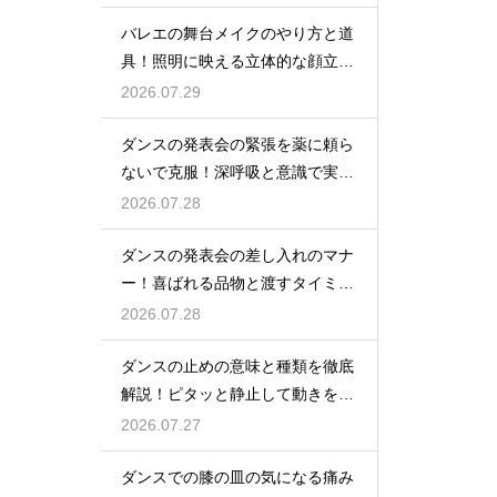
バレエの舞台メイクのやり方と道
具！照明に映える立体的な顔立ち
を作るテク
2026.07.29
ダンスの発表会の緊張を薬に頼ら
ないで克服！深呼吸と意識で実力
を出す
2026.07.28
ダンスの発表会の差し入れのマナ
ー！喜ばれる品物と渡すタイミン
グのルール
2026.07.28
ダンスの止めの意味と種類を徹底
解説！ピタッと静止して動きを際
立たせる技
2026.07.27
ダンスでの膝の皿の気になる痛み