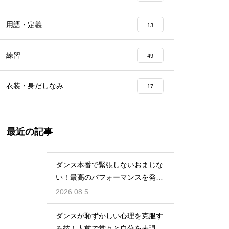
用語・定義
13
練習
49
衣装・身だしなみ
17
最近の記事
ダンス本番で緊張しないおまじな
い！最高のパフォーマンスを発揮
する心理術
2026.08.5
ダンスが恥ずかしい心理を克服す
る技！人前で堂々と自分を表現す