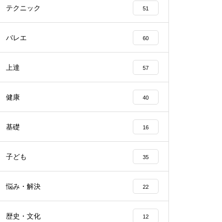
テクニック
51
バレエ
60
上達
57
健康
40
基礎
16
子ども
35
悩み・解決
22
歴史・文化
12