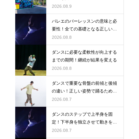
引き出す
2026.08.9
バレエのバーレッスンの意味と必
要性！全ての基礎となる正しい姿
勢と軸を
2026.08.8
ダンスに必要な柔軟性が向上する
までの期間！継続が結果を変える
2026.08.8
ダンスで重要な骨盤の前傾と後傾
の違い！正しい姿勢で踊るための
鍵
2026.08.7
ダンスのステップで上半身を固
定！下半身を独立させて動きを際
立たせる
2026.08.7