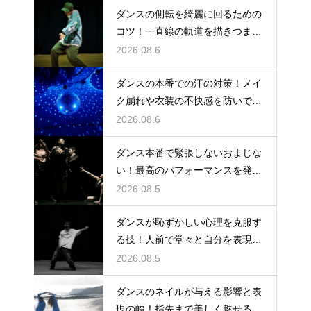
ダンスの側転を綺麗に回るための
コツ！一直線の軌道を描きつま先
まで伸ばす
2026.08.6
ダンスの本番での汗の対策！メイ
ク崩れや衣装の不快感を防いで快
適に踊る
2026.08.6
ダンス本番で緊張しないおまじな
い！最高のパフォーマンスを発揮
する心理術
2026.08.5
ダンスが恥ずかしい心理を克服す
る技！人前で堂々と自分を表現す
るステップ
2026.08.5
ダンスのネイルが与える影響と表
現の幅！指先まで美しく魅せるた