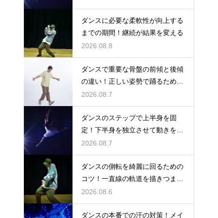
ダンスに必要な柔軟性が向上する
までの期間！継続が結果を変える
2026.08.8
ダンスで重要な骨盤の前傾と後傾
の違い！正しい姿勢で踊るための
鍵
2026.08.7
ダンスのステップで上半身を固
定！下半身を独立させて動きを際
立たせる
2026.08.7
ダンスの側転を綺麗に回るための
コツ！一直線の軌道を描きつま先
まで伸ばす
2026.08.6
ダンスの本番での汗の対策！メイ