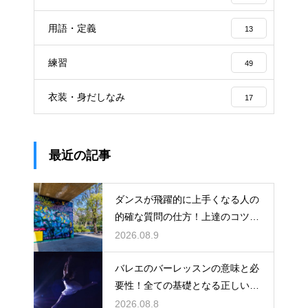
用語・定義
13
練習
49
衣装・身だしなみ
17
最近の記事
ダンスが飛躍的に上手くなる人の
的確な質問の仕方！上達のコツを
引き出す
2026.08.9
バレエのバーレッスンの意味と必
要性！全ての基礎となる正しい姿
勢と軸を
2026.08.8