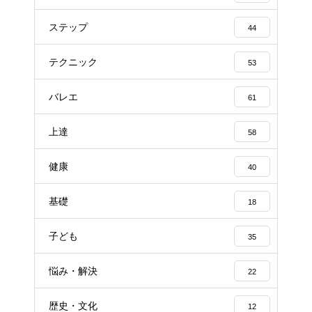
ステップ
44
テクニック
53
バレエ
61
上達
58
健康
40
基礎
18
子ども
35
悩み・解決
22
歴史・文化
12