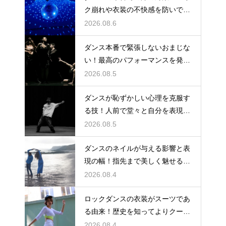
ク崩れや衣装の不快感を防いで快
適に踊る
2026.08.6
ダンス本番で緊張しないおまじな
い！最高のパフォーマンスを発揮
する心理術
2026.08.5
ダンスが恥ずかしい心理を克服す
る技！人前で堂々と自分を表現す
るステップ
2026.08.5
ダンスのネイルが与える影響と表
現の幅！指先まで美しく魅せるた
めの工夫
2026.08.4
ロックダンスの衣装がスーツであ
る由来！歴史を知ってよりクール
に踊ろう
2026.08.4