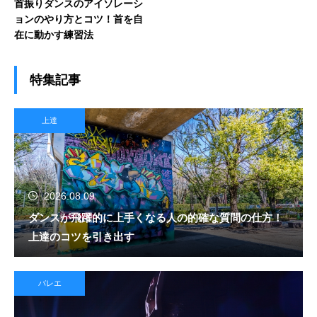
首振りダンスのアイソレーシ
ョンのやり方とコツ！首を自
在に動かす練習法
特集記事
上達
2026.08.09
ダンスが飛躍的に上手くなる人の的確な質問の仕方！
上達のコツを引き出す
バレエ