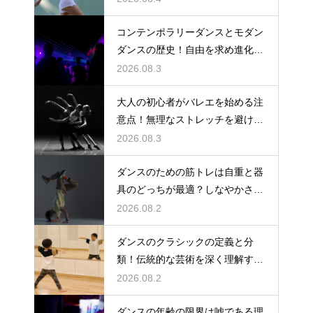
コンテンポラリーダンスとモダン
ダンスの歴史！自由を求め進化す
る表現の道
2026.08.3
大人の初心者がバレエを始める注
意点！無理なストレッチを避け安
全に楽しむ
2026.08.3
ダンスのための筋トレは自重と器
具のどっちが最適？しなやかさを
保つ秘訣
2026.08.2
ダンスのクラシックの定義と分
類！伝統的な芸術を深く理解する
ための鍵
2026.08.2
ダンスの年齢の限界は嘘である理