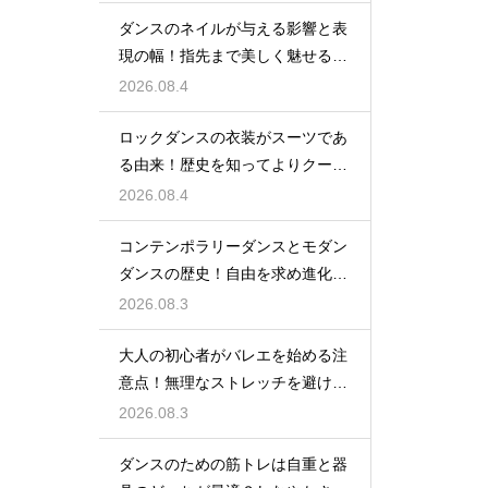
ダンスのネイルが与える影響と表
現の幅！指先まで美しく魅せるた
めの工夫
2026.08.4
ロックダンスの衣装がスーツであ
る由来！歴史を知ってよりクール
に踊ろう
2026.08.4
コンテンポラリーダンスとモダン
ダンスの歴史！自由を求め進化す
る表現の道
2026.08.3
大人の初心者がバレエを始める注
意点！無理なストレッチを避け安
全に楽しむ
2026.08.3
ダンスのための筋トレは自重と器