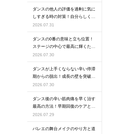
ダンスの他人の評価を過剰に気に
しすぎる時の対策！自分らしく踊
るには
2026.07.31
ダンスの0番の意味と立ち位置！
ステージの中心で最高に輝くため
の心得
2026.07.30
ダンスが上手くならない辛い停滞
期からの脱出！成長の壁を突破す
る秘訣
2026.07.30
ダンス後の辛い筋肉痛を早く治す
最高の方法！早期回復のケアと
は？
2026.07.29
バレエの舞台メイクのやり方と道