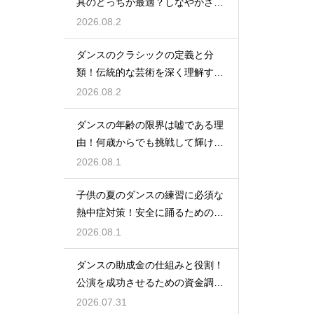
具のどっちが最適？しなやかさを
保つ秘訣
2026.08.2
ダンスのクラシックの定義と分
類！伝統的な芸術を深く理解する
ための鍵
2026.08.2
ダンスの年齢の限界は嘘である理
由！何歳からでも挑戦して輝ける
という事実
2026.08.1
子供の夏のダンスの練習に必須な
熱中症対策！安全に踊るためのポ
イント
2026.08.1
ダンスの助成金の仕組みと役割！
公演を成功させるための資金調達
のノウハウ
2026.07.31