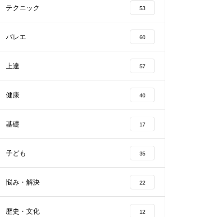
テクニック
53
バレエ
60
上達
57
健康
40
基礎
17
子ども
35
悩み・解決
22
歴史・文化
12