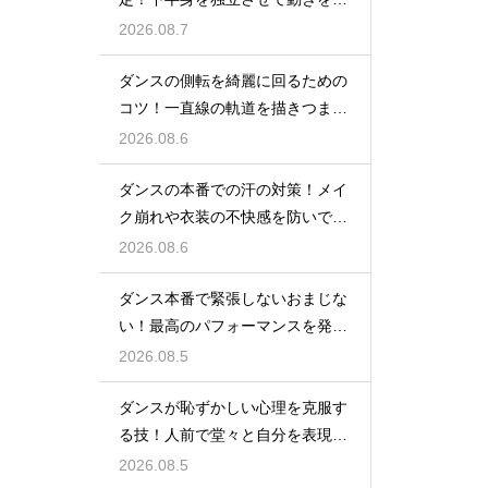
立たせる
2026.08.7
ダンスの側転を綺麗に回るための
コツ！一直線の軌道を描きつま先
まで伸ばす
2026.08.6
ダンスの本番での汗の対策！メイ
ク崩れや衣装の不快感を防いで快
適に踊る
2026.08.6
ダンス本番で緊張しないおまじな
い！最高のパフォーマンスを発揮
する心理術
2026.08.5
ダンスが恥ずかしい心理を克服す
る技！人前で堂々と自分を表現す
るステップ
2026.08.5