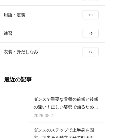
用語・定義
13
練習
49
衣装・身だしなみ
17
最近の記事
ダンスで重要な骨盤の前傾と後傾
の違い！正しい姿勢で踊るための
鍵
2026.08.7
ダンスのステップで上半身を固
定！下半身を独立させて動きを際