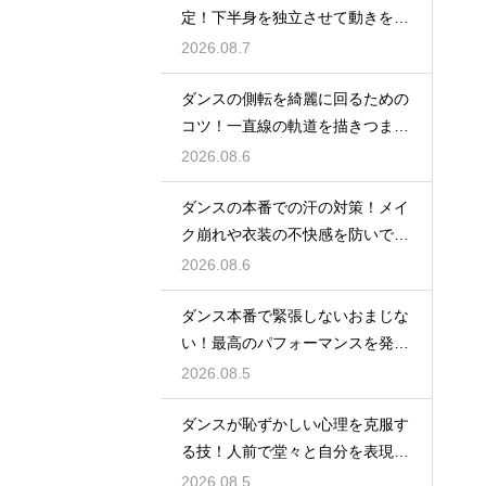
定！下半身を独立させて動きを際
立たせる
2026.08.7
ダンスの側転を綺麗に回るための
コツ！一直線の軌道を描きつま先
まで伸ばす
2026.08.6
ダンスの本番での汗の対策！メイ
ク崩れや衣装の不快感を防いで快
適に踊る
2026.08.6
ダンス本番で緊張しないおまじな
い！最高のパフォーマンスを発揮
する心理術
2026.08.5
ダンスが恥ずかしい心理を克服す
る技！人前で堂々と自分を表現す
るステップ
2026.08.5