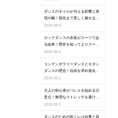
ダンスのネイルが与える影響と表
現の幅！指先まで美しく魅せるた
めの工夫
2026.08.4
ロックダンスの衣装がスーツであ
る由来！歴史を知ってよりクール
に踊ろう
2026.08.4
コンテンポラリーダンスとモダン
ダンスの歴史！自由を求め進化す
る表現の道
2026.08.3
大人の初心者がバレエを始める注
意点！無理なストレッチを避け安
全に楽しむ
2026.08.3
ダンスのための筋トレは自重と器