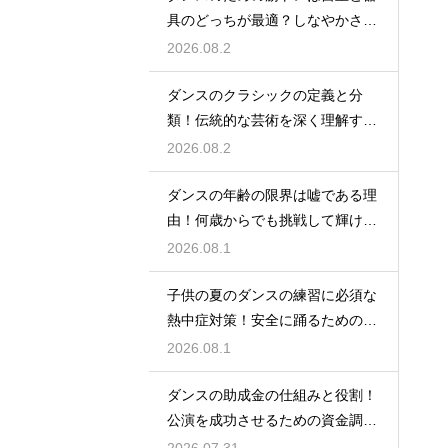
具のどっちが最適？しなやかさを
保つ秘訣
2026.08.2
ダンスのクラシックの定義と分
類！伝統的な芸術を深く理解する
ための鍵
2026.08.2
ダンスの年齢の限界は嘘である理
由！何歳からでも挑戦して輝ける
という事実
2026.08.1
子供の夏のダンスの練習に必須な
熱中症対策！安全に踊るためのポ
イント
2026.08.1
ダンスの助成金の仕組みと役割！
公演を成功させるための資金調達
のノウハウ
2026.07.31