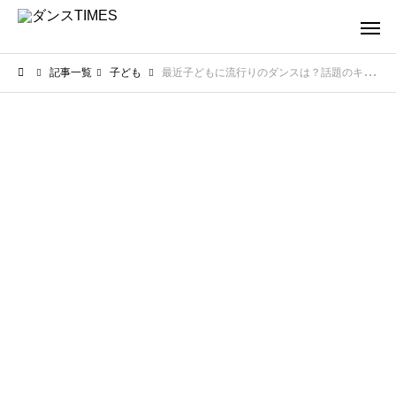
記事一覧
子ども
最近子どもに流行りのダンスは？話題のキッズダンスや人気曲を紹介