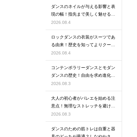
ダンスのネイルが与える影響と表
現の幅！指先まで美しく魅せるた
めの工夫
2026.08.4
ロックダンスの衣装がスーツであ
る由来！歴史を知ってよりクール
に踊ろう
2026.08.4
コンテンポラリーダンスとモダン
ダンスの歴史！自由を求め進化す
る表現の道
2026.08.3
大人の初心者がバレエを始める注
意点！無理なストレッチを避け安
全に楽しむ
2026.08.3
ダンスのための筋トレは自重と器
具のどっちが最適？しなやかさを