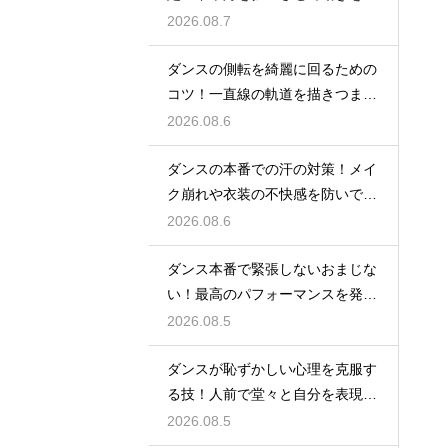
立たせる
2026.08.7
ダンスの側転を綺麗に回るための
コツ！一直線の軌道を描きつま先
まで伸ばす
2026.08.6
ダンスの本番での汗の対策！メイ
ク崩れや衣装の不快感を防いで快
適に踊る
2026.08.6
ダンス本番で緊張しないおまじな
い！最高のパフォーマンスを発揮
する心理術
2026.08.5
ダンスが恥ずかしい心理を克服す
る技！人前で堂々と自分を表現す
るステップ
2026.08.5