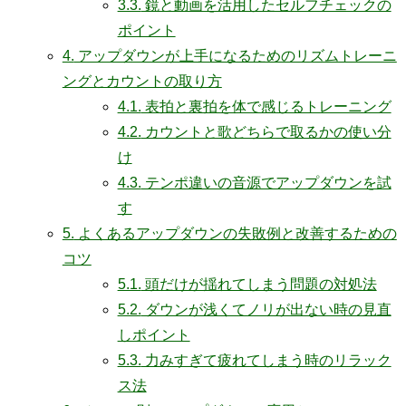
3.3.
鏡と動画を活用したセルフチェックの
ポイント
4.
アップダウンが上手になるためのリズムトレーニ
ングとカウントの取り方
4.1.
表拍と裏拍を体で感じるトレーニング
4.2.
カウントと歌どちらで取るかの使い分
け
4.3.
テンポ違いの音源でアップダウンを試
す
5.
よくあるアップダウンの失敗例と改善するための
コツ
5.1.
頭だけが揺れてしまう問題の対処法
5.2.
ダウンが浅くてノリが出ない時の見直
しポイント
5.3.
力みすぎて疲れてしまう時のリラック
ス法