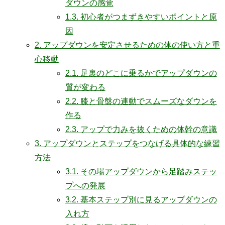
ダウンの感覚
1.3.
初心者がつまずきやすいポイントと原
因
2.
アップダウンを安定させるための体の使い方と重
心移動
2.1.
足裏のどこに乗るかでアップダウンの
質が変わる
2.2.
膝と骨盤の連動でスムーズなダウンを
作る
2.3.
アップで力みを抜くための体幹の意識
3.
アップダウンとステップをつなげる具体的な練習
方法
3.1.
その場アップダウンから足踏みステッ
プへの発展
3.2.
基本ステップ別に見るアップダウンの
入れ方