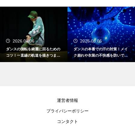
2026.08.06
2026.08.05
ダンスの本番での汗の対策！メイ
ダンス本番で緊張しないおまじな
ク崩れや衣装の不快感を防いで快
い！最高のパフォーマンスを発揮
適に踊る
する心理術
運営者情報
プライバシーポリシー
コンタクト