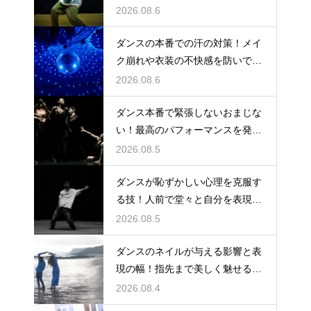
まで伸ばす
2026.08.6
ダンスの本番での汗の対策！メイ
ク崩れや衣装の不快感を防いで快
適に踊る
2026.08.6
ダンス本番で緊張しないおまじな
い！最高のパフォーマンスを発揮
する心理術
2026.08.5
ダンスが恥ずかしい心理を克服す
る技！人前で堂々と自分を表現す
るステップ
2026.08.5
ダンスのネイルが与える影響と表
現の幅！指先まで美しく魅せるた
めの工夫
2026.08.4