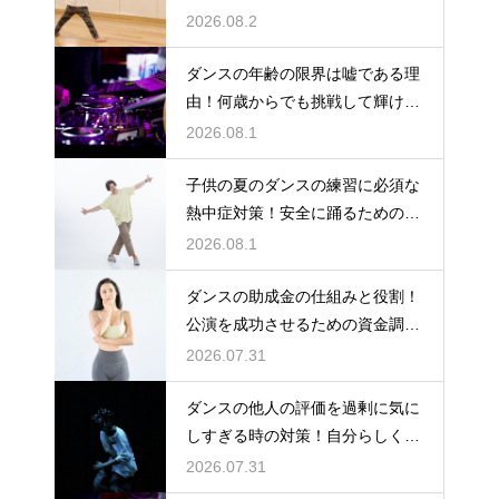
ための鍵
2026.08.2
ダンスの年齢の限界は嘘である理
由！何歳からでも挑戦して輝ける
という事実
2026.08.1
子供の夏のダンスの練習に必須な
熱中症対策！安全に踊るためのポ
イント
2026.08.1
ダンスの助成金の仕組みと役割！
公演を成功させるための資金調達
のノウハウ
2026.07.31
ダンスの他人の評価を過剰に気に
しすぎる時の対策！自分らしく踊
るには
2026.07.31