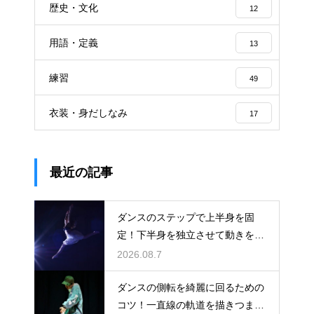
歴史・文化
12
用語・定義
13
練習
49
衣装・身だしなみ
17
最近の記事
ダンスのステップで上半身を固
定！下半身を独立させて動きを際
立たせる
2026.08.7
ダンスの側転を綺麗に回るための
コツ！一直線の軌道を描きつま先