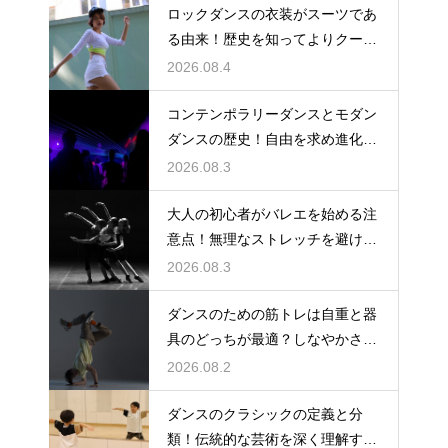
ロックダンスの衣装がスーツであ
る由来！歴史を知ってよりクール
に踊ろう
2026.08.4
コンテンポラリーダンスとモダン
ダンスの歴史！自由を求め進化す
る表現の道
2026.08.3
大人の初心者がバレエを始める注
意点！無理なストレッチを避け安
全に楽しむ
2026.08.3
ダンスのための筋トレは自重と器
具のどっちが最適？しなやかさを
保つ秘訣
2026.08.2
ダンスのクラシックの定義と分
類！伝統的な芸術を深く理解する