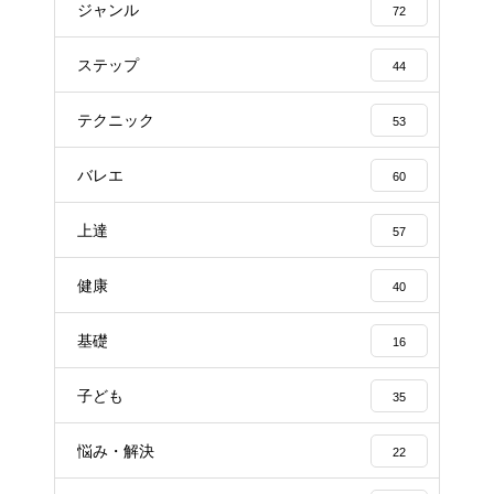
ジャンル
72
ステップ
44
テクニック
53
バレエ
60
上達
57
健康
40
基礎
16
子ども
35
悩み・解決
22