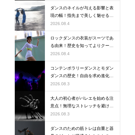
ダンスのネイルが与える影響と表
現の幅！指先まで美しく魅せるた
めの工夫
2026.08.4
ロックダンスの衣装がスーツであ
る由来！歴史を知ってよりクール
に踊ろう
2026.08.4
コンテンポラリーダンスとモダン
ダンスの歴史！自由を求め進化す
る表現の道
2026.08.3
大人の初心者がバレエを始める注
意点！無理なストレッチを避け安
全に楽しむ
2026.08.3
ダンスのための筋トレは自重と器