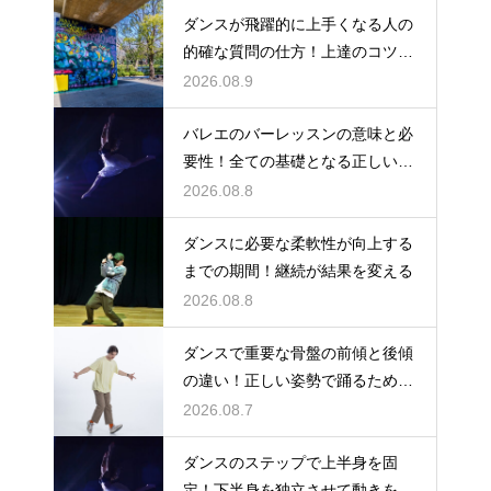
ダンスが飛躍的に上手くなる人の
的確な質問の仕方！上達のコツを
引き出す
2026.08.9
バレエのバーレッスンの意味と必
要性！全ての基礎となる正しい姿
勢と軸を
2026.08.8
ダンスに必要な柔軟性が向上する
までの期間！継続が結果を変える
2026.08.8
ダンスで重要な骨盤の前傾と後傾
の違い！正しい姿勢で踊るための
鍵
2026.08.7
ダンスのステップで上半身を固
定！下半身を独立させて動きを際