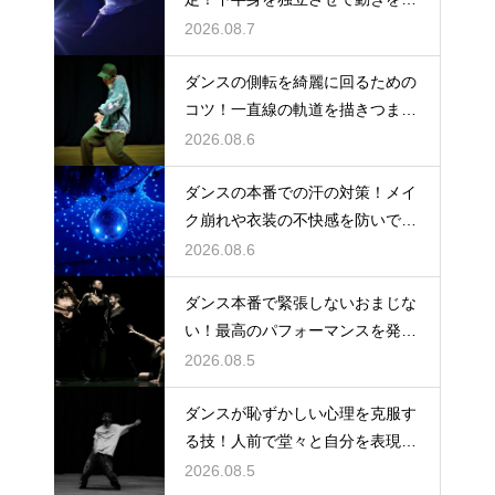
立たせる
2026.08.7
ダンスの側転を綺麗に回るための
コツ！一直線の軌道を描きつま先
まで伸ばす
2026.08.6
ダンスの本番での汗の対策！メイ
ク崩れや衣装の不快感を防いで快
適に踊る
2026.08.6
ダンス本番で緊張しないおまじな
い！最高のパフォーマンスを発揮
する心理術
2026.08.5
ダンスが恥ずかしい心理を克服す
る技！人前で堂々と自分を表現す
るステップ
2026.08.5