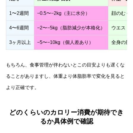
1〜2週間
−0.5〜−2kg（主に水分）
顔のむく
4〜6週間
−2〜−5kg（脂肪減少が本格化）
ウエスト
3ヶ月以上
−5〜−10kg（個人差あり）
全身の筋
もちろん、食事管理が伴わないとこの目安よりも遅くな
ることがありますし、体重より体脂肪率で変化を見ると
より正確です。
どのくらいのカロリー消費が期待でき
るか具体例で確認