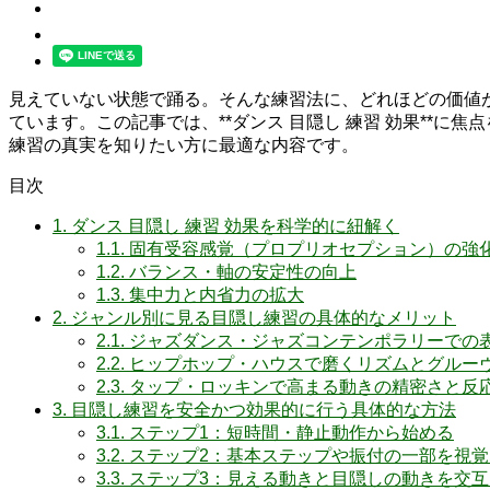
見えていない状態で踊る。そんな練習法に、どれほどの価値
ています。この記事では、**ダンス 目隠し 練習 効果**
練習の真実を知りたい方に最適な内容です。
目次
1.
ダンス 目隠し 練習 効果を科学的に紐解く
1.1.
固有受容感覚（プロプリオセプション）の強
1.2.
バランス・軸の安定性の向上
1.3.
集中力と内省力の拡大
2.
ジャンル別に見る目隠し練習の具体的なメリット
2.1.
ジャズダンス・ジャズコンテンポラリーでの
2.2.
ヒップホップ・ハウスで磨くリズムとグルー
2.3.
タップ・ロッキンで高まる動きの精密さと反
3.
目隠し練習を安全かつ効果的に行う具体的な方法
3.1.
ステップ1：短時間・静止動作から始める
3.2.
ステップ2：基本ステップや振付の一部を視覚
3.3.
ステップ3：見える動きと目隠しの動きを交互