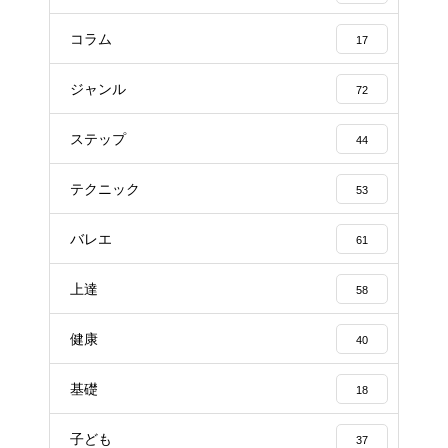
コラム
17
ジャンル
72
ステップ
44
テクニック
53
バレエ
61
上達
58
健康
40
基礎
18
子ども
37