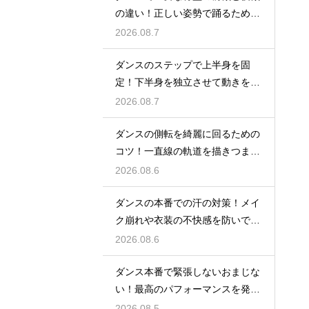
の違い！正しい姿勢で踊るための
鍵
2026.08.7
ダンスのステップで上半身を固
定！下半身を独立させて動きを際
立たせる
2026.08.7
ダンスの側転を綺麗に回るための
コツ！一直線の軌道を描きつま先
まで伸ばす
2026.08.6
ダンスの本番での汗の対策！メイ
ク崩れや衣装の不快感を防いで快
適に踊る
2026.08.6
ダンス本番で緊張しないおまじな
い！最高のパフォーマンスを発揮
する心理術
2026.08.5