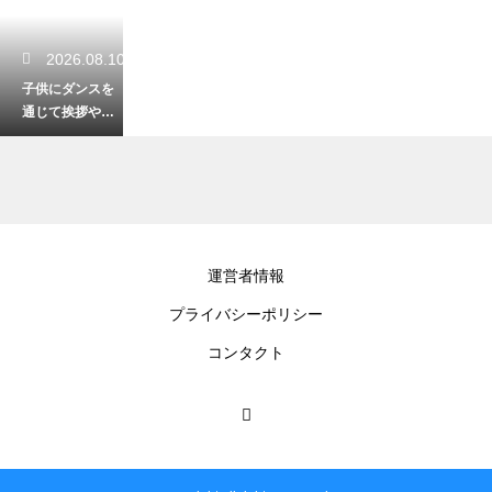
2026.08.10
子供にダンスを
通じて挨拶や礼
儀の教育！社会
性を育む素晴ら
しい習い事
2026.08.09
運営者情報
子供のダンスの
プライバシーポリシー
才能を伸ばすプ
ロ育成への進
コンタクト
路！夢を現実に
するステップ
2026.08.09