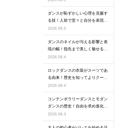
ダンスが恥ずかしい心理を克服す
る技！人前で堂々と自分を表現す
るステップ
2026.08.5
ダンスのネイルが与える影響と表
現の幅！指先まで美しく魅せるた
めの工夫
2026.08.4
ロックダンスの衣装がスーツであ
る由来！歴史を知ってよりクール
に踊ろう
2026.08.4
コンテンポラリーダンスとモダン
ダンスの歴史！自由を求め進化す
る表現の道
2026.08.3
大人の初心者がバレエを始める注