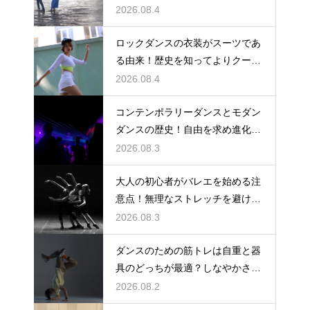
めの工夫
2026.08.4
ロックダンスの衣装がスーツであ
る由来！歴史を知ってよりクール
に踊ろう
2026.08.4
コンテンポラリーダンスとモダン
ダンスの歴史！自由を求め進化す
る表現の道
2026.08.3
大人の初心者がバレエを始める注
意点！無理なストレッチを避け安
全に楽しむ
2026.08.3
ダンスのための筋トレは自重と器
具のどっちが最適？しなやかさを
保つ秘訣
2026.08.2