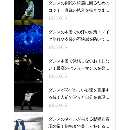
ダンスの側転を綺麗に回るための
コツ！一直線の軌道を描きつま先
まで伸ばす
2026.08.6
ダンスの本番での汗の対策！メイ
ク崩れや衣装の不快感を防いで快
適に踊る
2026.08.6
ダンス本番で緊張しないおまじな
い！最高のパフォーマンスを発揮
する心理術
2026.08.5
ダンスが恥ずかしい心理を克服す
る技！人前で堂々と自分を表現す
るステップ
2026.08.5
ダンスのネイルが与える影響と表
現の幅！指先まで美しく魅せるた