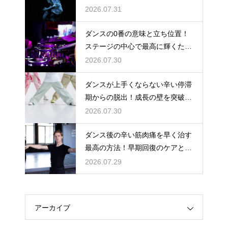
るには
2026.07.31
ダンスの0番の意味と立ち位置！
ステージの中心で最高に輝くため
の心得
2026.07.30
ダンスが上手くならない辛い停滞
期からの脱出！成長の壁を突破す
る秘訣
2026.07.30
ダンス後の辛い筋肉痛を早く治す
最高の方法！早期回復のケアと
は？
2026.07.29
アーカイブ