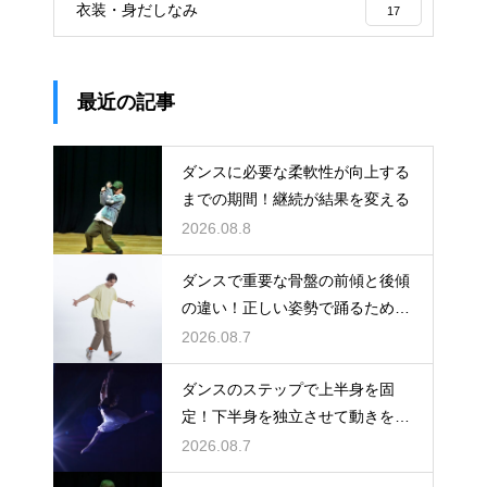
衣装・身だしなみ
17
最近の記事
ダンスに必要な柔軟性が向上する
までの期間！継続が結果を変える
2026.08.8
ダンスで重要な骨盤の前傾と後傾
の違い！正しい姿勢で踊るための
鍵
2026.08.7
ダンスのステップで上半身を固
定！下半身を独立させて動きを際
立たせる
2026.08.7