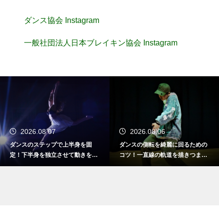
ダンス協会 Instagram
一般社団法人日本ブレイキン協会 Instagram
2026.08.07
2026.08.06
ダンスのステップで上半身を固
ダンスの側転を綺麗に回るための
定！下半身を独立させて動きを際
コツ！一直線の軌道を描きつま先
立たせる
まで伸ばす