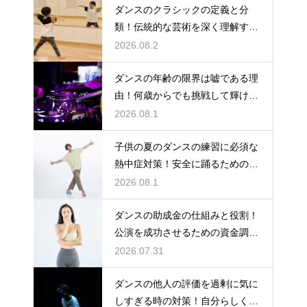
ダンスのクラシックの定義と分
類！伝統的な芸術を深く理解する
ための鍵
2026.08.2
ダンスの年齢の限界は嘘である理
由！何歳からでも挑戦して輝ける
という事実
2026.08.1
子供の夏のダンスの練習に必須な
熱中症対策！安全に踊るためのポ
イント
2026.08.1
ダンスの助成金の仕組みと役割！
公演を成功させるための資金調達
のノウハウ
2026.07.31
ダンスの他人の評価を過剰に気に
しすぎる時の対策！自分らしく踊