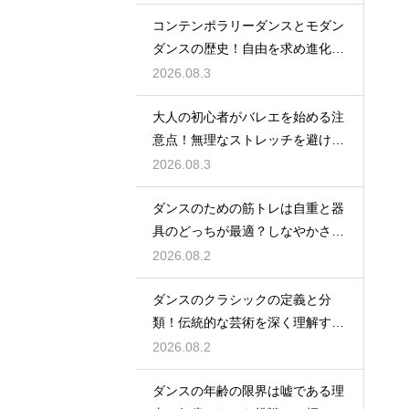
コンテンポラリーダンスとモダン
ダンスの歴史！自由を求め進化す
る表現の道
2026.08.3
大人の初心者がバレエを始める注
意点！無理なストレッチを避け安
全に楽しむ
2026.08.3
ダンスのための筋トレは自重と器
具のどっちが最適？しなやかさを
保つ秘訣
2026.08.2
ダンスのクラシックの定義と分
類！伝統的な芸術を深く理解する
ための鍵
2026.08.2
ダンスの年齢の限界は嘘である理