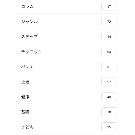
コラム
17
ジャンル
72
ステップ
44
テクニック
53
バレエ
61
上達
57
健康
40
基礎
18
子ども
35