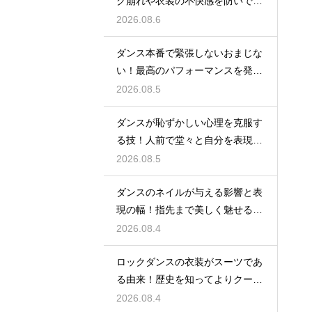
ク崩れや衣装の不快感を防いで快
適に踊る
2026.08.6
ダンス本番で緊張しないおまじな
い！最高のパフォーマンスを発揮
する心理術
2026.08.5
ダンスが恥ずかしい心理を克服す
る技！人前で堂々と自分を表現す
るステップ
2026.08.5
ダンスのネイルが与える影響と表
現の幅！指先まで美しく魅せるた
めの工夫
2026.08.4
ロックダンスの衣装がスーツであ
る由来！歴史を知ってよりクール
に踊ろう
2026.08.4