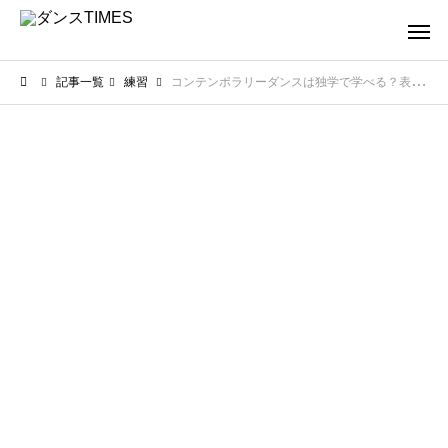
記事一覧
練習
コンテンポラリーダンスは独学で学べる？表現力を養う練習法と創作のコツを紹介