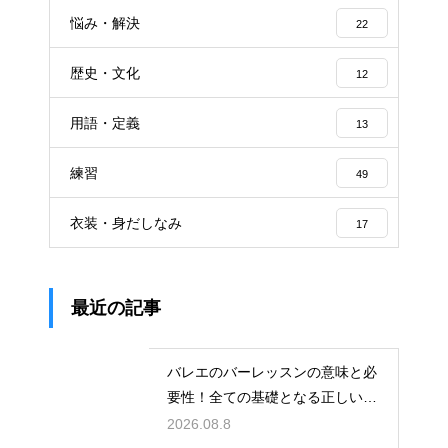
悩み・解決
22
歴史・文化
12
用語・定義
13
練習
49
衣装・身だしなみ
17
最近の記事
バレエのバーレッスンの意味と必
要性！全ての基礎となる正しい姿
勢と軸を
2026.08.8