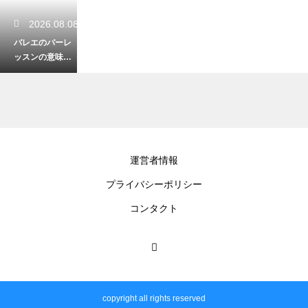
2026.08.08
バレエのバーレ
ッスンの意味と
必要性！全ての
基礎となる正し
い姿勢と軸を
2026.08.08
運営者情報
ダンスに必要な
プライバシーポリシー
柔軟性が向上す
るまでの期間！
コンタクト
継続が結果を変
える
2026.08.07
ダンスで重要な
copyright all rights reserved